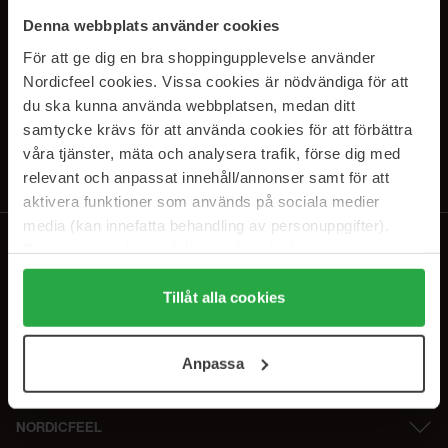
PRENUMERERA PÅ VÅRA
Denna webbplats använder cookies
NYHETSBREV
För att ge dig en bra shoppingupplevelse använder
Nordicfeel cookies. Vissa cookies är nödvändiga för att
E-postadress
du ska kunna använda webbplatsen, medan ditt
samtycke krävs för att använda cookies för att förbättra
våra tjänster, mäta och analysera trafik, förse dig med
Genom att prenumerera accepterar du vår
Integritetspolicy
.
Avprenumerera när som helst.
relevant och anpassat innehåll/annonser samt för att
aktivera funktioner som används på sociala medier
media (kan innefatta behandling av personuppgifter).
Data som samlas in delas med cookieleverantören.
Genom att trycka på "Tillåt alla cookies" accepterar du
alla cookies, medan du under "Detaljer" kan anpassa
Tillåt alla cookies
användningen av cookies. Du kan när som helst återkalla
ditt samtycke. För mer information se vår Cookie Policy
Anpassa
samt vår Integritetspolicy.
NORDICFEEL