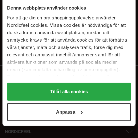
PRENUMERERA PÅ VÅRA
Denna webbplats använder cookies
NYHETSBREV
För att ge dig en bra shoppingupplevelse använder
Nordicfeel cookies. Vissa cookies är nödvändiga för att
E-postadress
du ska kunna använda webbplatsen, medan ditt
samtycke krävs för att använda cookies för att förbättra
våra tjänster, mäta och analysera trafik, förse dig med
Genom att prenumerera accepterar du vår
Integritetspolicy
.
Avprenumerera när som helst.
relevant och anpassat innehåll/annonser samt för att
aktivera funktioner som används på sociala medier
media (kan innefatta behandling av personuppgifter).
Data som samlas in delas med cookieleverantören.
Genom att trycka på "Tillåt alla cookies" accepterar du
alla cookies, medan du under "Detaljer" kan anpassa
Tillåt alla cookies
användningen av cookies. Du kan när som helst återkalla
ditt samtycke. För mer information se vår Cookie Policy
Anpassa
samt vår Integritetspolicy.
NORDICFEEL