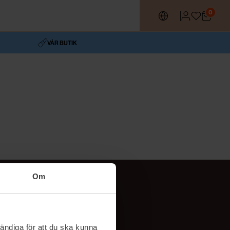
0
VÅR BUTIK
Om
Följ oss
TikTok
ändiga för att du ska kunna