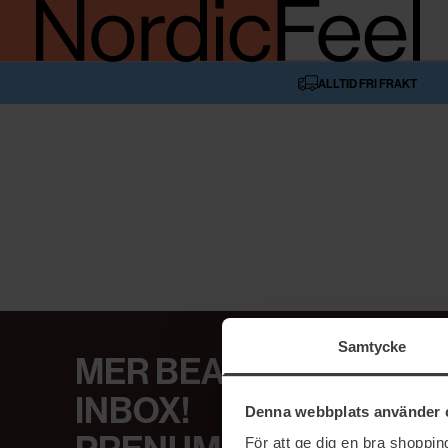
ALLTID FRI FRAKT
Samtycke
MER BEAUTY I DIN
INBOX!
Denna webbplats använder 
För att ge dig en bra shoppi