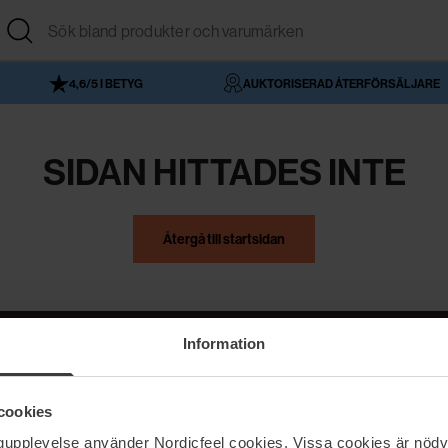
4,6/5 I BETYG
AUKTORISERAD ÅTERFÖRSÄLJARE
SIDAN HITTADES INTE
Återgå till startsidan
Information
NordicFeel
Hjälp
cookies
Om NordicFeel
Kontakta oss
ngupplevelse använder Nordicfeel cookies. Vissa cookies är nödv