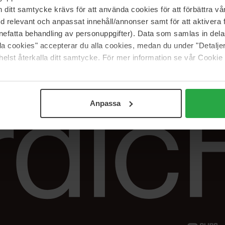
Vår butik
FAQ
itt samtycke krävs för att använda cookies för att förbättra vår
Våra varumärken
Spåra min beställ
med relevant och anpassat innehåll/annonser samt för att aktiver
Jobba hos oss
Returer &
nefatta behandling av personuppgifter). Data som samlas in del
reklamationer
alla cookies" accepterar du alla cookies, medan du under "Detal
Samarbeta med oss
elst återkalla ditt samtycke. För mer information se vår Cookie
The Beauty Edit
Anpassa