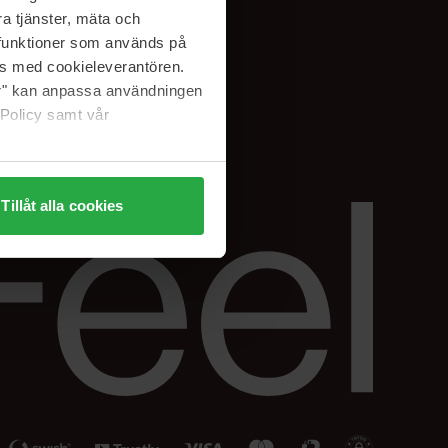
Facebook
a tjänster, mäta och
ning
Instagram
a funktioner som används på
Linkedin
as med cookieleverantören.
jer" kan anpassa användningen
 Policy samt vår
Tillåt alla cookies