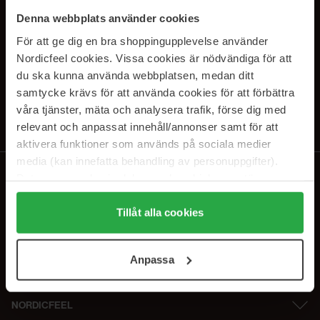
PRENUMERERA PÅ VÅRA
Denna webbplats använder cookies
NYHETSBREV
För att ge dig en bra shoppingupplevelse använder
Nordicfeel cookies. Vissa cookies är nödvändiga för att
E-postadress
du ska kunna använda webbplatsen, medan ditt
samtycke krävs för att använda cookies för att förbättra
våra tjänster, mäta och analysera trafik, förse dig med
Genom att prenumerera accepterar du vår
Integritetspolicy
.
Avprenumerera när som helst.
relevant och anpassat innehåll/annonser samt för att
aktivera funktioner som används på sociala medier
media (kan innefatta behandling av personuppgifter).
Data som samlas in delas med cookieleverantören.
Genom att trycka på "Tillåt alla cookies" accepterar du
alla cookies, medan du under "Detaljer" kan anpassa
Tillåt alla cookies
användningen av cookies. Du kan när som helst återkalla
ditt samtycke. För mer information se vår Cookie Policy
Anpassa
samt vår Integritetspolicy.
NORDICFEEL