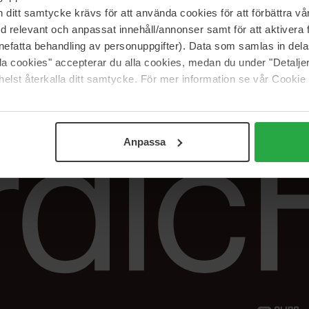
Vår butik
FAQ
itt samtycke krävs för att använda cookies för att förbättra vår
Våra varumärken
Spåra min beställ
med relevant och anpassat innehåll/annonser samt för att aktiver
Jobba hos oss
Returer &
nefatta behandling av personuppgifter). Data som samlas in del
reklamationer
alla cookies" accepterar du alla cookies, medan du under "Detal
Samarbeta med oss
elst återkalla ditt samtycke. För mer information se vår Cookie
The Beauty Edit
Anpassa