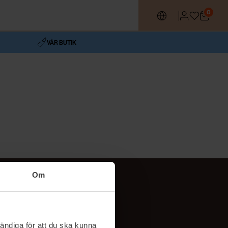
0
VÅR BUTIK
Om
Följ oss
TikTok
ändiga för att du ska kunna