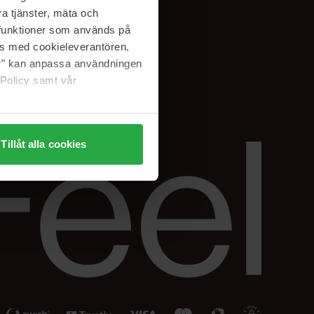
Facebook
a tjänster, mäta och
ning
Instagram
a funktioner som används på
Linkedin
as med cookieleverantören.
jer" kan anpassa användningen
 Policy samt vår
Tillåt alla cookies