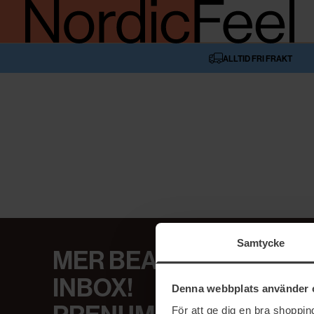
ALLTID FRI FRAKT
Samtycke
MER BEAUTY I DIN
INBOX!
Denna webbplats använder 
För att ge dig en bra shoppi