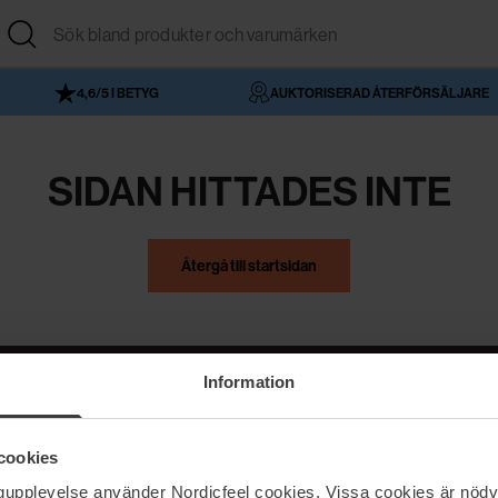
4,6/5 I BETYG
AUKTORISERAD ÅTERFÖRSÄLJARE
SIDAN HITTADES INTE
Återgå till startsidan
Information
NordicFeel
Hjälp
cookies
Om NordicFeel
Kontakta oss
ngupplevelse använder Nordicfeel cookies. Vissa cookies är nödv