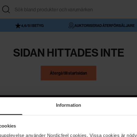
4,6/5 I BETYG
AUKTORISERAD ÅTERFÖRSÄLJARE
SIDAN HITTADES INTE
Återgå till startsidan
Information
NordicFeel
Hjälp
cookies
Om NordicFeel
Kontakta oss
ngupplevelse använder Nordicfeel cookies. Vissa cookies är nödv