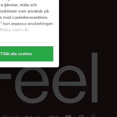
Facebook
a tjänster, mäta och
ning
Instagram
a funktioner som används på
Linkedin
as med cookieleverantören.
jer" kan anpassa användningen
 Policy samt vår
Tillåt alla cookies