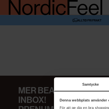
ALLTID FRI FRAKT
Samtycke
MER BEAUTY I DIN
INBOX!
Denna webbplats använder 
För att ge dig en bra shoppi