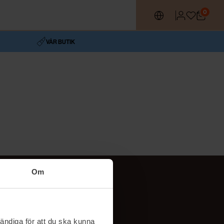
0
VÅR BUTIK
Om
Följ oss
TikTok
ändiga för att du ska kunna