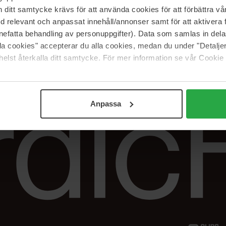
Vår butik
FAQ
itt samtycke krävs för att använda cookies för att förbättra vår
Våra varumärken
Spåra min beställ
med relevant och anpassat innehåll/annonser samt för att aktiver
Jobba hos oss
Returer &
nefatta behandling av personuppgifter). Data som samlas in del
reklamationer
alla cookies" accepterar du alla cookies, medan du under "Detal
Samarbeta med oss
elst återkalla ditt samtycke. För mer information se vår Cookie
The Beauty Edit
Anpassa