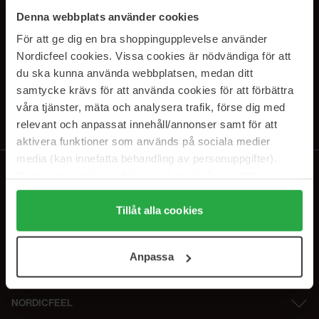
PRENUMERERA PÅ VÅRA
Denna webbplats använder cookies
NYHETSBREV
För att ge dig en bra shoppingupplevelse använder
Nordicfeel cookies. Vissa cookies är nödvändiga för att
E-postadress
du ska kunna använda webbplatsen, medan ditt
samtycke krävs för att använda cookies för att förbättra
våra tjänster, mäta och analysera trafik, förse dig med
Genom att prenumerera accepterar du vår
Integritetspolicy
.
Avprenumerera när som helst.
relevant och anpassat innehåll/annonser samt för att
aktivera funktioner som används på sociala medier
media (kan innefatta behandling av personuppgifter).
Data som samlas in delas med cookieleverantören.
Genom att trycka på "Tillåt alla cookies" accepterar du
alla cookies, medan du under "Detaljer" kan anpassa
Tillåt alla cookies
användningen av cookies. Du kan när som helst återkalla
ditt samtycke. För mer information se vår Cookie Policy
Anpassa
samt vår Integritetspolicy.
NORDICFEEL