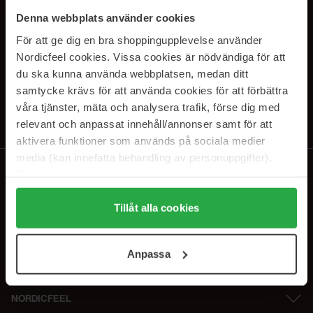
PRENUMERERA PÅ VÅRA
Denna webbplats använder cookies
NYHETSBREV
För att ge dig en bra shoppingupplevelse använder
Nordicfeel cookies. Vissa cookies är nödvändiga för att
E-postadress
du ska kunna använda webbplatsen, medan ditt
samtycke krävs för att använda cookies för att förbättra
våra tjänster, mäta och analysera trafik, förse dig med
Genom att prenumerera accepterar du vår
Integritetspolicy
.
Avprenumerera när som helst.
relevant och anpassat innehåll/annonser samt för att
aktivera funktioner som används på sociala medier
media (kan innefatta behandling av personuppgifter).
Data som samlas in delas med cookieleverantören.
Genom att trycka på "Tillåt alla cookies" accepterar du
alla cookies, medan du under "Detaljer" kan anpassa
Tillåt alla cookies
användningen av cookies. Du kan när som helst återkalla
ditt samtycke. För mer information se vår Cookie Policy
Anpassa
samt vår Integritetspolicy.
NORDICFEEL