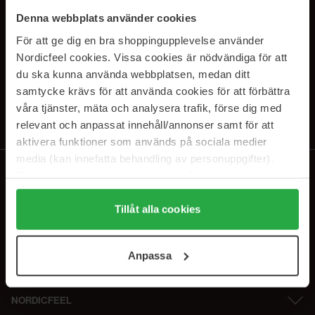
PRENUMERERA PÅ VÅRA
Denna webbplats använder cookies
NYHETSBREV
För att ge dig en bra shoppingupplevelse använder
Nordicfeel cookies. Vissa cookies är nödvändiga för att
E-postadress
du ska kunna använda webbplatsen, medan ditt
samtycke krävs för att använda cookies för att förbättra
våra tjänster, mäta och analysera trafik, förse dig med
Genom att prenumerera accepterar du vår
Integritetspolicy
.
Avprenumerera när som helst.
relevant och anpassat innehåll/annonser samt för att
aktivera funktioner som används på sociala medier
media (kan innefatta behandling av personuppgifter).
Data som samlas in delas med cookieleverantören.
Genom att trycka på "Tillåt alla cookies" accepterar du
alla cookies, medan du under "Detaljer" kan anpassa
Tillåt alla cookies
användningen av cookies. Du kan när som helst återkalla
ditt samtycke. För mer information se vår Cookie Policy
Anpassa
samt vår Integritetspolicy.
NORDICFEEL