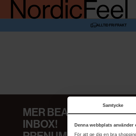
ALLTID FRI FRAKT
Samtycke
MER BEAUTY I DIN
INBOX!
Denna webbplats använder 
För att ge dig en bra shoppi