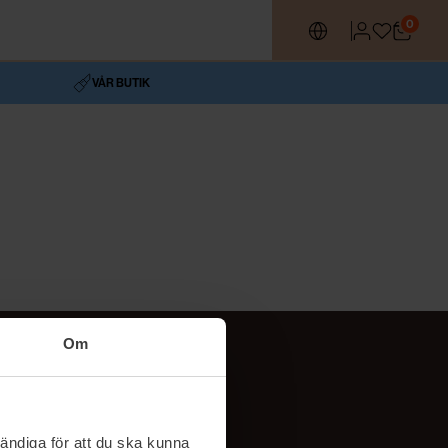
0
VÅR BUTIK
Om
Följ oss
TikTok
ändiga för att du ska kunna