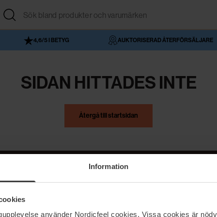
4,6/5 I BETYG
AUKTORISERAD ÅTERFÖRSÄLJARE
SIDAN HITTADES INTE
Återgå till startsidan
Information
NordicFeel
Hjälp
cookies
Om NordicFeel
Kontakta oss
ngupplevelse använder Nordicfeel cookies. Vissa cookies är nödv