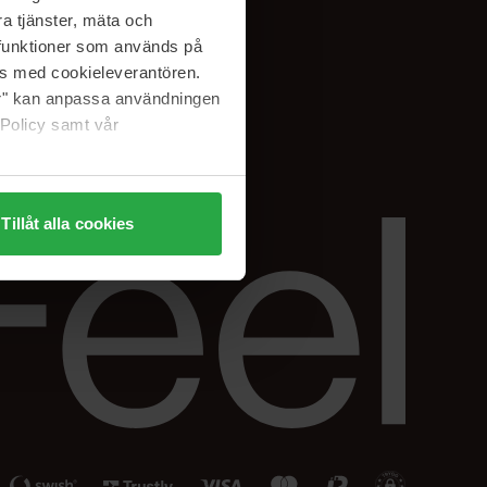
Facebook
a tjänster, mäta och
ning
Instagram
a funktioner som används på
Linkedin
as med cookieleverantören.
jer" kan anpassa användningen
 Policy samt vår
Tillåt alla cookies