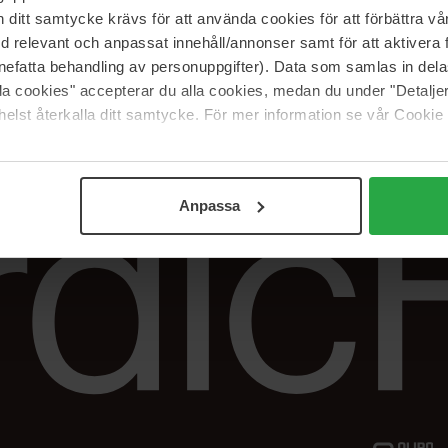
Vår butik
FAQ
itt samtycke krävs för att använda cookies för att förbättra vår
Våra varumärken
Spåra min beställ
med relevant och anpassat innehåll/annonser samt för att aktiver
Jobba hos oss
Returer &
nefatta behandling av personuppgifter). Data som samlas in del
reklamationer
alla cookies" accepterar du alla cookies, medan du under "Detal
Samarbeta med oss
elst återkalla ditt samtycke. För mer information se vår Cookie
The Beauty Edit
Anpassa