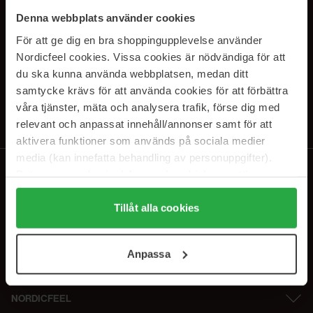
PRENUMERERA PÅ VÅRA
Denna webbplats använder cookies
NYHETSBREV
För att ge dig en bra shoppingupplevelse använder
Nordicfeel cookies. Vissa cookies är nödvändiga för att
E-postadress
du ska kunna använda webbplatsen, medan ditt
samtycke krävs för att använda cookies för att förbättra
våra tjänster, mäta och analysera trafik, förse dig med
Genom att prenumerera accepterar du vår
Integritetspolicy
.
Avprenumerera när som helst.
relevant och anpassat innehåll/annonser samt för att
aktivera funktioner som används på sociala medier
media (kan innefatta behandling av personuppgifter).
Data som samlas in delas med cookieleverantören.
Genom att trycka på "Tillåt alla cookies" accepterar du
alla cookies, medan du under "Detaljer" kan anpassa
Tillåt alla cookies
användningen av cookies. Du kan när som helst återkalla
ditt samtycke. För mer information se vår Cookie Policy
Anpassa
samt vår Integritetspolicy.
NORDICFEEL