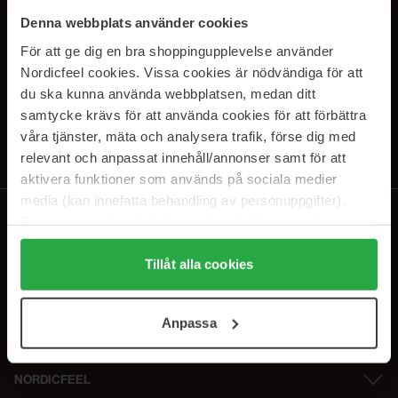
PRENUMERERA PÅ VÅRA
Denna webbplats använder cookies
NYHETSBREV
För att ge dig en bra shoppingupplevelse använder
Nordicfeel cookies. Vissa cookies är nödvändiga för att
E-postadress
du ska kunna använda webbplatsen, medan ditt
samtycke krävs för att använda cookies för att förbättra
våra tjänster, mäta och analysera trafik, förse dig med
Genom att prenumerera accepterar du vår
Integritetspolicy
.
Avprenumerera när som helst.
relevant och anpassat innehåll/annonser samt för att
aktivera funktioner som används på sociala medier
media (kan innefatta behandling av personuppgifter).
Data som samlas in delas med cookieleverantören.
Genom att trycka på "Tillåt alla cookies" accepterar du
alla cookies, medan du under "Detaljer" kan anpassa
Tillåt alla cookies
användningen av cookies. Du kan när som helst återkalla
ditt samtycke. För mer information se vår Cookie Policy
Anpassa
samt vår Integritetspolicy.
NORDICFEEL