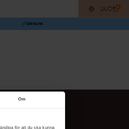
0
VÅR BUTIK
Om
Följ oss
TikTok
ändiga för att du ska kunna