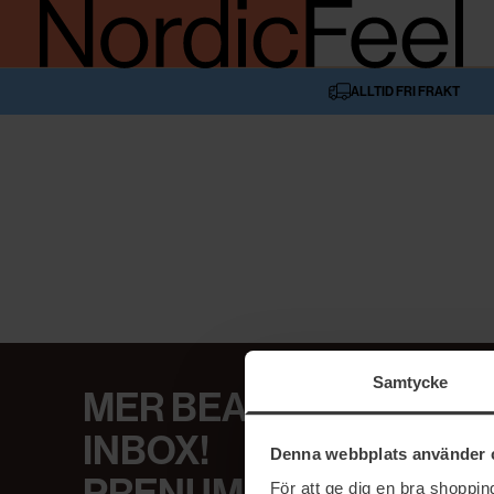
ALLTID FRI FRAKT
Samtycke
MER BEAUTY I DIN
INBOX!
Denna webbplats använder 
För att ge dig en bra shoppi