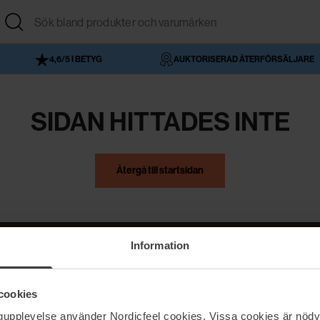
4,6/5 I BETYG
AUKTORISERAD ÅTERFÖRSÄLJARE
SIDAN HITTADES INTE
Återgå till startsidan
Information
NordicFeel
Hjälp
cookies
Om NordicFeel
Kontakta oss
ngupplevelse använder Nordicfeel cookies. Vissa cookies är nödv