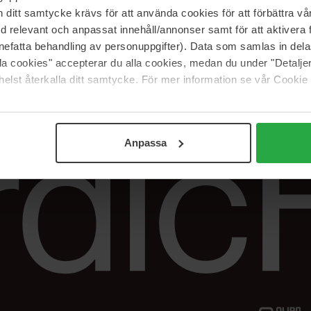
Vår butik
FAQ
itt samtycke krävs för att använda cookies för att förbättra vår
Våra varumärken
Spåra min beställ
med relevant och anpassat innehåll/annonser samt för att aktiver
Jobba hos oss
Returer &
nefatta behandling av personuppgifter). Data som samlas in del
reklamationer
alla cookies" accepterar du alla cookies, medan du under "Detal
Samarbeta med oss
elst återkalla ditt samtycke. För mer information se vår Cookie
The Beauty Edit
Anpassa