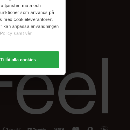
Facebook
a tjänster, mäta och
ning
Instagram
a funktioner som används på
Linkedin
as med cookieleverantören.
jer" kan anpassa användningen
 Policy samt vår
Tillåt alla cookies