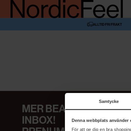
ALLTID FRI FRAKT
Samtycke
MER BEAUTY I DIN
INBOX!
Denna webbplats använder 
För att ge dig en bra shoppi