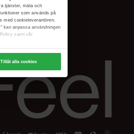
Facebook
a tjänster, mäta och
ning
Instagram
a funktioner som används på
Linkedin
as med cookieleverantören.
jer" kan anpassa användningen
 Policy samt vår
Tillåt alla cookies