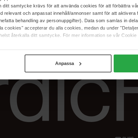
Vår butik
FAQ
itt samtycke krävs för att använda cookies för att förbättra vår
Våra varumärken
Spåra min beställ
med relevant och anpassat innehåll/annonser samt för att aktiver
Jobba hos oss
Returer &
nefatta behandling av personuppgifter). Data som samlas in del
reklamationer
alla cookies" accepterar du alla cookies, medan du under "Detal
Samarbeta med oss
elst återkalla ditt samtycke. För mer information se vår Cookie
The Beauty Edit
Anpassa