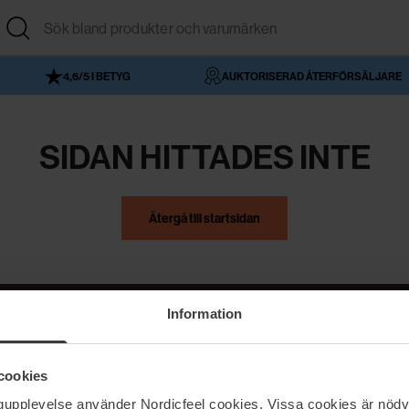
4,6/5 I BETYG
AUKTORISERAD ÅTERFÖRSÄLJARE
SIDAN HITTADES INTE
Återgå till startsidan
Information
NordicFeel
Hjälp
cookies
Om NordicFeel
Kontakta oss
ngupplevelse använder Nordicfeel cookies. Vissa cookies är nödv