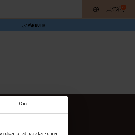
0
VÅR BUTIK
Om
Följ oss
TikTok
ändiga för att du ska kunna