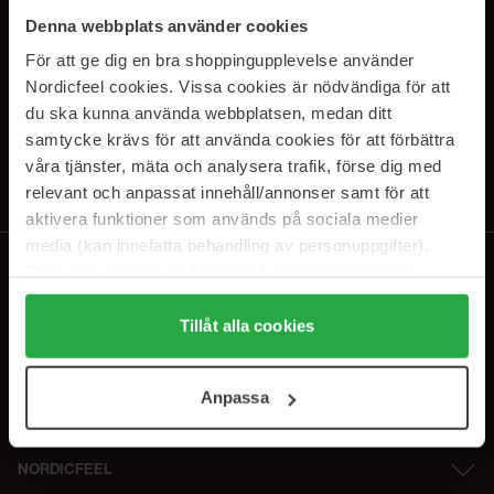
PRENUMERERA PÅ VÅRA
Denna webbplats använder cookies
NYHETSBREV
För att ge dig en bra shoppingupplevelse använder
Nordicfeel cookies. Vissa cookies är nödvändiga för att
E-postadress
du ska kunna använda webbplatsen, medan ditt
samtycke krävs för att använda cookies för att förbättra
våra tjänster, mäta och analysera trafik, förse dig med
Genom att prenumerera accepterar du vår
Integritetspolicy
.
Avprenumerera när som helst.
relevant och anpassat innehåll/annonser samt för att
aktivera funktioner som används på sociala medier
media (kan innefatta behandling av personuppgifter).
Data som samlas in delas med cookieleverantören.
Genom att trycka på "Tillåt alla cookies" accepterar du
alla cookies, medan du under "Detaljer" kan anpassa
Tillåt alla cookies
användningen av cookies. Du kan när som helst återkalla
ditt samtycke. För mer information se vår Cookie Policy
Anpassa
samt vår Integritetspolicy.
NORDICFEEL