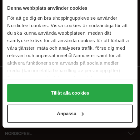
PRENUMERERA PÅ VÅRA
Denna webbplats använder cookies
NYHETSBREV
För att ge dig en bra shoppingupplevelse använder
Nordicfeel cookies. Vissa cookies är nödvändiga för att
E-postadress
du ska kunna använda webbplatsen, medan ditt
samtycke krävs för att använda cookies för att förbättra
våra tjänster, mäta och analysera trafik, förse dig med
Genom att prenumerera accepterar du vår
Integritetspolicy
.
Avprenumerera när som helst.
relevant och anpassat innehåll/annonser samt för att
aktivera funktioner som används på sociala medier
media (kan innefatta behandling av personuppgifter).
Data som samlas in delas med cookieleverantören.
Genom att trycka på "Tillåt alla cookies" accepterar du
alla cookies, medan du under "Detaljer" kan anpassa
Tillåt alla cookies
användningen av cookies. Du kan när som helst återkalla
ditt samtycke. För mer information se vår Cookie Policy
Anpassa
samt vår Integritetspolicy.
NORDICFEEL