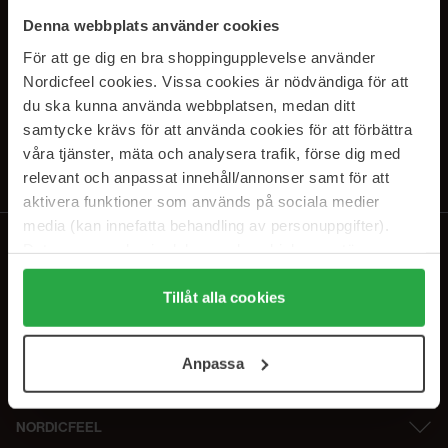
PRENUMERERA PÅ VÅRA
Denna webbplats använder cookies
NYHETSBREV
För att ge dig en bra shoppingupplevelse använder
Nordicfeel cookies. Vissa cookies är nödvändiga för att
E-postadress
du ska kunna använda webbplatsen, medan ditt
samtycke krävs för att använda cookies för att förbättra
våra tjänster, mäta och analysera trafik, förse dig med
Genom att prenumerera accepterar du vår
Integritetspolicy
.
Avprenumerera när som helst.
relevant och anpassat innehåll/annonser samt för att
aktivera funktioner som används på sociala medier
media (kan innefatta behandling av personuppgifter).
Data som samlas in delas med cookieleverantören.
Genom att trycka på "Tillåt alla cookies" accepterar du
alla cookies, medan du under "Detaljer" kan anpassa
Tillåt alla cookies
användningen av cookies. Du kan när som helst återkalla
ditt samtycke. För mer information se vår Cookie Policy
Anpassa
samt vår Integritetspolicy.
NORDICFEEL