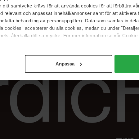
Vår butik
FAQ
itt samtycke krävs för att använda cookies för att förbättra vår
Våra varumärken
Spåra min beställ
med relevant och anpassat innehåll/annonser samt för att aktiver
Jobba hos oss
Returer &
nefatta behandling av personuppgifter). Data som samlas in del
reklamationer
alla cookies" accepterar du alla cookies, medan du under "Detal
Samarbeta med oss
elst återkalla ditt samtycke. För mer information se vår Cookie
The Beauty Edit
Anpassa