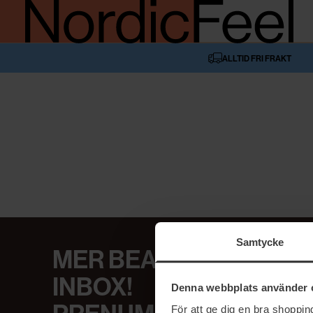
ALLTID FRI FRAKT
Samtycke
MER BEAUTY I DIN
INBOX!
Denna webbplats använder 
För att ge dig en bra shoppi