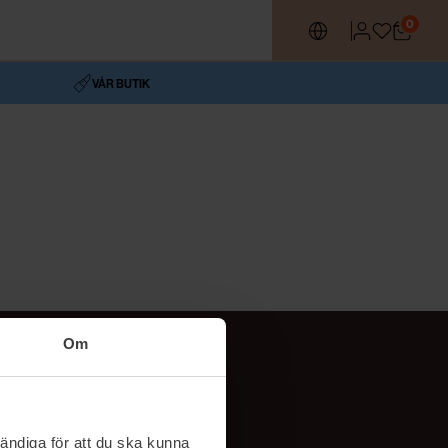
0
VÅR BUTIK
Om
Följ oss
TikTok
ändiga för att du ska kunna