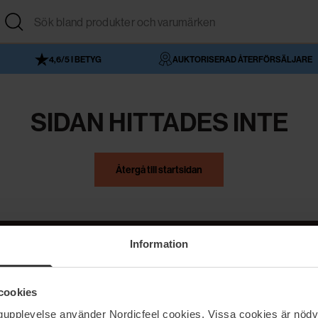
4,6/5 I BETYG
AUKTORISERAD ÅTERFÖRSÄLJARE
SIDAN HITTADES INTE
Återgå till startsidan
Information
NordicFeel
Hjälp
cookies
Om NordicFeel
Kontakta oss
ngupplevelse använder Nordicfeel cookies. Vissa cookies är nödv