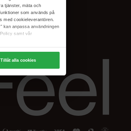
Facebook
a tjänster, mäta och
ning
Instagram
a funktioner som används på
Linkedin
as med cookieleverantören.
jer" kan anpassa användningen
 Policy samt vår
Tillåt alla cookies