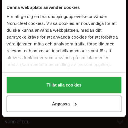
PRENUMERERA PÅ VÅRA
Denna webbplats använder cookies
NYHETSBREV
För att ge dig en bra shoppingupplevelse använder
Nordicfeel cookies. Vissa cookies är nödvändiga för att
E-postadress
du ska kunna använda webbplatsen, medan ditt
samtycke krävs för att använda cookies för att förbättra
våra tjänster, mäta och analysera trafik, förse dig med
Genom att prenumerera accepterar du vår
Integritetspolicy
.
Avprenumerera när som helst.
relevant och anpassat innehåll/annonser samt för att
aktivera funktioner som används på sociala medier
media (kan innefatta behandling av personuppgifter).
Data som samlas in delas med cookieleverantören.
Genom att trycka på "Tillåt alla cookies" accepterar du
alla cookies, medan du under "Detaljer" kan anpassa
Tillåt alla cookies
användningen av cookies. Du kan när som helst återkalla
ditt samtycke. För mer information se vår Cookie Policy
Anpassa
samt vår Integritetspolicy.
NORDICFEEL