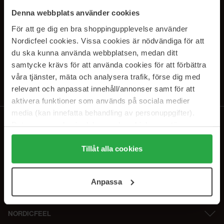
PRENUMERERA PÅ VÅRA
Denna webbplats använder cookies
NYHETSBREV
För att ge dig en bra shoppingupplevelse använder
Nordicfeel cookies. Vissa cookies är nödvändiga för att
E-postadress
du ska kunna använda webbplatsen, medan ditt
samtycke krävs för att använda cookies för att förbättra
våra tjänster, mäta och analysera trafik, förse dig med
Genom att prenumerera accepterar du vår
Integritetspolicy
.
Avprenumerera när som helst.
relevant och anpassat innehåll/annonser samt för att
aktivera funktioner som används på sociala medier
media (kan innefatta behandling av personuppgifter).
Data som samlas in delas med cookieleverantören.
Genom att trycka på "Tillåt alla cookies" accepterar du
alla cookies, medan du under "Detaljer" kan anpassa
Tillåt alla cookies
användningen av cookies. Du kan när som helst återkalla
ditt samtycke. För mer information se vår Cookie Policy
Anpassa
samt vår Integritetspolicy.
NORDICFEEL