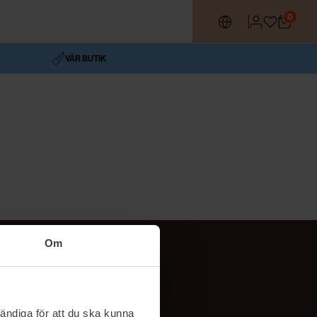
0
VÅR BUTIK
Om
Följ oss
TikTok
ändiga för att du ska kunna