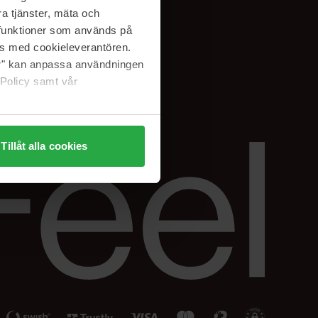
Facebook
a tjänster, mäta och
ning
Instagram
a funktioner som används på
Linkedin
as med cookieleverantören.
jer" kan anpassa användningen
 Policy samt vår
Tillåt alla cookies