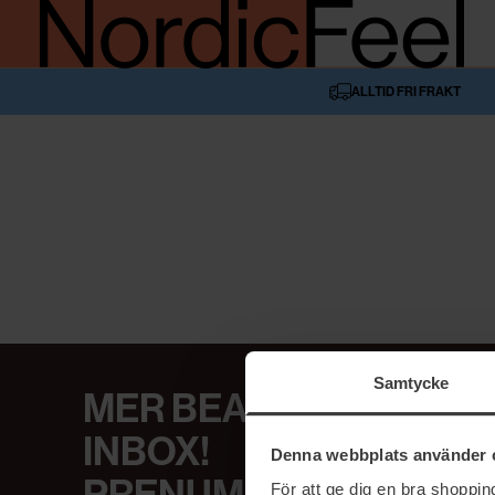
ALLTID FRI FRAKT
Samtycke
MER BEAUTY I DIN
INBOX!
Denna webbplats använder 
För att ge dig en bra shoppi