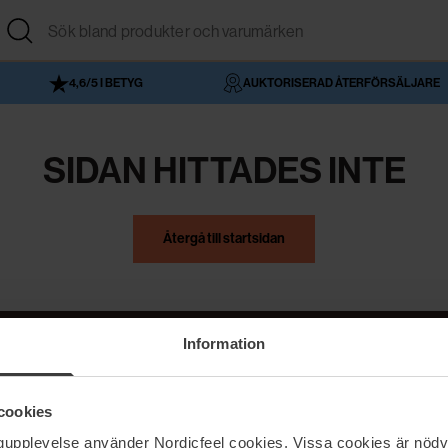
4,6/5 I BETYG
AUKTORISERAD ÅTERFÖRSÄLJARE
SIDAN HITTADES INTE
Återgå till startsidan
Information
NordicFeel
Hjälp
cookies
Om NordicFeel
Kontakta oss
ngupplevelse använder Nordicfeel cookies. Vissa cookies är nödv