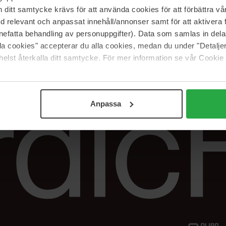
Vår butik
FAQ
itt samtycke krävs för att använda cookies för att förbättra vår
Våra varumärken
Spåra min beställ
med relevant och anpassat innehåll/annonser samt för att aktiver
Jobba hos oss
Returer &
nefatta behandling av personuppgifter). Data som samlas in del
reklamationer
alla cookies" accepterar du alla cookies, medan du under "Detal
Samarbeta med oss
elst återkalla ditt samtycke. För mer information se vår Cookie
The Beauty Edit
Anpassa