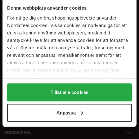
PRENUMERERA PÅ VÅRA
Denna webbplats använder cookies
NYHETSBREV
För att ge dig en bra shoppingupplevelse använder
Nordicfeel cookies. Vissa cookies är nödvändiga för att
E-postadress
du ska kunna använda webbplatsen, medan ditt
samtycke krävs för att använda cookies för att förbättra
våra tjänster, mäta och analysera trafik, förse dig med
Genom att prenumerera accepterar du vår
Integritetspolicy
.
Avprenumerera när som helst.
relevant och anpassat innehåll/annonser samt för att
aktivera funktioner som används på sociala medier
media (kan innefatta behandling av personuppgifter).
Data som samlas in delas med cookieleverantören.
Genom att trycka på "Tillåt alla cookies" accepterar du
alla cookies, medan du under "Detaljer" kan anpassa
Tillåt alla cookies
användningen av cookies. Du kan när som helst återkalla
ditt samtycke. För mer information se vår Cookie Policy
Anpassa
samt vår Integritetspolicy.
NORDICFEEL