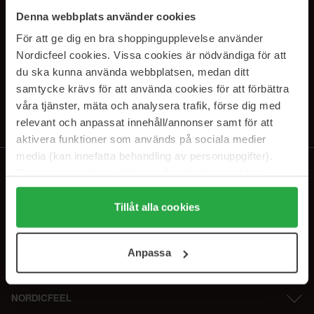
PRENUMERERA PÅ VÅRA
Denna webbplats använder cookies
NYHETSBREV
För att ge dig en bra shoppingupplevelse använder
Nordicfeel cookies. Vissa cookies är nödvändiga för att
E-postadress
du ska kunna använda webbplatsen, medan ditt
samtycke krävs för att använda cookies för att förbättra
våra tjänster, mäta och analysera trafik, förse dig med
Genom att prenumerera accepterar du vår
Integritetspolicy
.
Avprenumerera när som helst.
relevant och anpassat innehåll/annonser samt för att
aktivera funktioner som används på sociala medier
media (kan innefatta behandling av personuppgifter).
Data som samlas in delas med cookieleverantören.
Genom att trycka på "Tillåt alla cookies" accepterar du
alla cookies, medan du under "Detaljer" kan anpassa
Tillåt alla cookies
användningen av cookies. Du kan när som helst återkalla
ditt samtycke. För mer information se vår Cookie Policy
Anpassa
samt vår Integritetspolicy.
NORDICFEEL