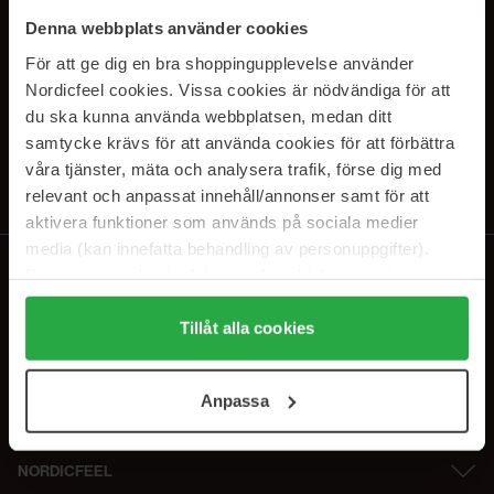
PRENUMERERA PÅ VÅRA
Denna webbplats använder cookies
NYHETSBREV
För att ge dig en bra shoppingupplevelse använder
Nordicfeel cookies. Vissa cookies är nödvändiga för att
E-postadress
du ska kunna använda webbplatsen, medan ditt
samtycke krävs för att använda cookies för att förbättra
våra tjänster, mäta och analysera trafik, förse dig med
Genom att prenumerera accepterar du vår
Integritetspolicy
.
Avprenumerera när som helst.
relevant och anpassat innehåll/annonser samt för att
aktivera funktioner som används på sociala medier
media (kan innefatta behandling av personuppgifter).
Data som samlas in delas med cookieleverantören.
Genom att trycka på "Tillåt alla cookies" accepterar du
alla cookies, medan du under "Detaljer" kan anpassa
Tillåt alla cookies
användningen av cookies. Du kan när som helst återkalla
ditt samtycke. För mer information se vår Cookie Policy
Anpassa
samt vår Integritetspolicy.
NORDICFEEL