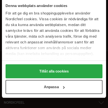
PRENUMERERA PÅ VÅRA
Denna webbplats använder cookies
NYHETSBREV
För att ge dig en bra shoppingupplevelse använder
Nordicfeel cookies. Vissa cookies är nödvändiga för att
E-postadress
du ska kunna använda webbplatsen, medan ditt
samtycke krävs för att använda cookies för att förbättra
våra tjänster, mäta och analysera trafik, förse dig med
Genom att prenumerera accepterar du vår
Integritetspolicy
.
Avprenumerera när som helst.
relevant och anpassat innehåll/annonser samt för att
aktivera funktioner som används på sociala medier
media (kan innefatta behandling av personuppgifter).
Data som samlas in delas med cookieleverantören.
Genom att trycka på "Tillåt alla cookies" accepterar du
alla cookies, medan du under "Detaljer" kan anpassa
Tillåt alla cookies
användningen av cookies. Du kan när som helst återkalla
ditt samtycke. För mer information se vår Cookie Policy
Anpassa
samt vår Integritetspolicy.
NORDICFEEL