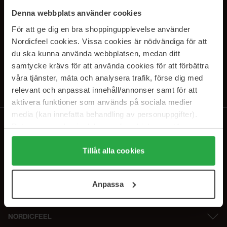
PRENUMERERA PÅ VÅRA
Denna webbplats använder cookies
NYHETSBREV
För att ge dig en bra shoppingupplevelse använder
Nordicfeel cookies. Vissa cookies är nödvändiga för att
E-postadress
du ska kunna använda webbplatsen, medan ditt
samtycke krävs för att använda cookies för att förbättra
våra tjänster, mäta och analysera trafik, förse dig med
Genom att prenumerera accepterar du vår
Integritetspolicy
.
Avprenumerera när som helst.
relevant och anpassat innehåll/annonser samt för att
aktivera funktioner som används på sociala medier
media (kan innefatta behandling av personuppgifter).
Data som samlas in delas med cookieleverantören.
Genom att trycka på "Tillåt alla cookies" accepterar du
alla cookies, medan du under "Detaljer" kan anpassa
Tillåt alla cookies
användningen av cookies. Du kan när som helst återkalla
ditt samtycke. För mer information se vår Cookie Policy
Anpassa
samt vår Integritetspolicy.
NORDICFEEL