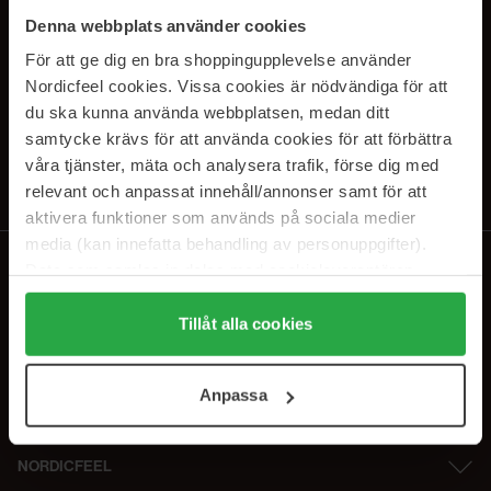
PRENUMERERA PÅ VÅRA
Denna webbplats använder cookies
NYHETSBREV
För att ge dig en bra shoppingupplevelse använder
Nordicfeel cookies. Vissa cookies är nödvändiga för att
E-postadress
du ska kunna använda webbplatsen, medan ditt
samtycke krävs för att använda cookies för att förbättra
våra tjänster, mäta och analysera trafik, förse dig med
Genom att prenumerera accepterar du vår
Integritetspolicy
.
Avprenumerera när som helst.
relevant och anpassat innehåll/annonser samt för att
aktivera funktioner som används på sociala medier
media (kan innefatta behandling av personuppgifter).
Data som samlas in delas med cookieleverantören.
Genom att trycka på "Tillåt alla cookies" accepterar du
alla cookies, medan du under "Detaljer" kan anpassa
Tillåt alla cookies
användningen av cookies. Du kan när som helst återkalla
ditt samtycke. För mer information se vår Cookie Policy
Anpassa
samt vår Integritetspolicy.
NORDICFEEL