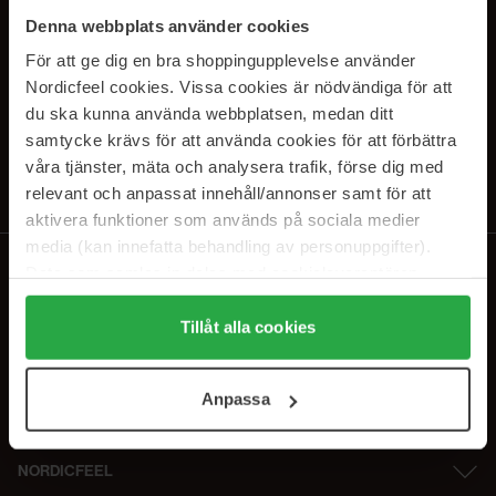
PRENUMERERA PÅ VÅRA
Denna webbplats använder cookies
NYHETSBREV
För att ge dig en bra shoppingupplevelse använder
Nordicfeel cookies. Vissa cookies är nödvändiga för att
E-postadress
du ska kunna använda webbplatsen, medan ditt
samtycke krävs för att använda cookies för att förbättra
våra tjänster, mäta och analysera trafik, förse dig med
Genom att prenumerera accepterar du vår
Integritetspolicy
.
Avprenumerera när som helst.
relevant och anpassat innehåll/annonser samt för att
aktivera funktioner som används på sociala medier
media (kan innefatta behandling av personuppgifter).
Data som samlas in delas med cookieleverantören.
Genom att trycka på "Tillåt alla cookies" accepterar du
alla cookies, medan du under "Detaljer" kan anpassa
Tillåt alla cookies
användningen av cookies. Du kan när som helst återkalla
ditt samtycke. För mer information se vår Cookie Policy
Anpassa
samt vår Integritetspolicy.
NORDICFEEL