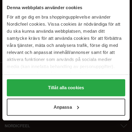
PRENUMERERA PÅ VÅRA
Denna webbplats använder cookies
NYHETSBREV
För att ge dig en bra shoppingupplevelse använder
Nordicfeel cookies. Vissa cookies är nödvändiga för att
E-postadress
du ska kunna använda webbplatsen, medan ditt
samtycke krävs för att använda cookies för att förbättra
våra tjänster, mäta och analysera trafik, förse dig med
Genom att prenumerera accepterar du vår
Integritetspolicy
.
Avprenumerera när som helst.
relevant och anpassat innehåll/annonser samt för att
aktivera funktioner som används på sociala medier
media (kan innefatta behandling av personuppgifter).
Data som samlas in delas med cookieleverantören.
Genom att trycka på "Tillåt alla cookies" accepterar du
alla cookies, medan du under "Detaljer" kan anpassa
Tillåt alla cookies
användningen av cookies. Du kan när som helst återkalla
ditt samtycke. För mer information se vår Cookie Policy
Anpassa
samt vår Integritetspolicy.
NORDICFEEL