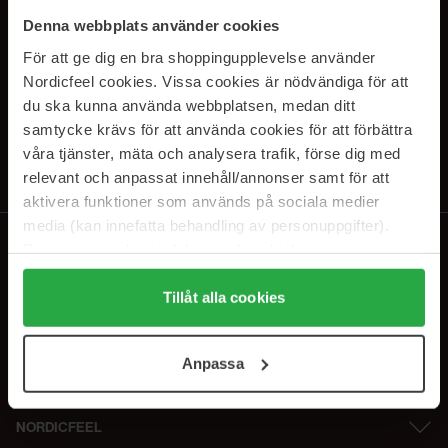
PRENUMERERA PÅ VÅRA
Denna webbplats använder cookies
NYHETSBREV
För att ge dig en bra shoppingupplevelse använder
Nordicfeel cookies. Vissa cookies är nödvändiga för att
E-postadress
du ska kunna använda webbplatsen, medan ditt
samtycke krävs för att använda cookies för att förbättra
våra tjänster, mäta och analysera trafik, förse dig med
Genom att prenumerera accepterar du vår
Integritetspolicy
.
Avprenumerera när som helst.
relevant och anpassat innehåll/annonser samt för att
aktivera funktioner som används på sociala medier
media (kan innefatta behandling av personuppgifter).
Data som samlas in delas med cookieleverantören.
Genom att trycka på "Tillåt alla cookies" accepterar du
alla cookies, medan du under "Detaljer" kan anpassa
Tillåt alla cookies
användningen av cookies. Du kan när som helst återkalla
ditt samtycke. För mer information se vår Cookie Policy
Anpassa
samt vår Integritetspolicy.
NORDICFEEL