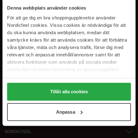
PRENUMERERA PÅ VÅRA
Denna webbplats använder cookies
NYHETSBREV
För att ge dig en bra shoppingupplevelse använder
Nordicfeel cookies. Vissa cookies är nödvändiga för att
E-postadress
du ska kunna använda webbplatsen, medan ditt
samtycke krävs för att använda cookies för att förbättra
våra tjänster, mäta och analysera trafik, förse dig med
Genom att prenumerera accepterar du vår
Integritetspolicy
.
Avprenumerera när som helst.
relevant och anpassat innehåll/annonser samt för att
aktivera funktioner som används på sociala medier
media (kan innefatta behandling av personuppgifter).
Data som samlas in delas med cookieleverantören.
Genom att trycka på "Tillåt alla cookies" accepterar du
alla cookies, medan du under "Detaljer" kan anpassa
Tillåt alla cookies
användningen av cookies. Du kan när som helst återkalla
ditt samtycke. För mer information se vår Cookie Policy
Anpassa
samt vår Integritetspolicy.
NORDICFEEL