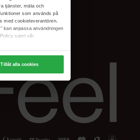
Facebook
a tjänster, mäta och
ning
Instagram
a funktioner som används på
Linkedin
as med cookieleverantören.
jer" kan anpassa användningen
 Policy samt vår
Tillåt alla cookies