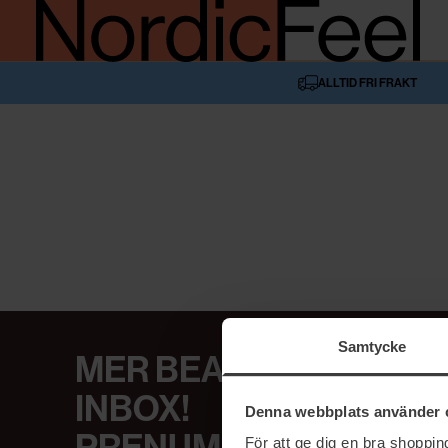
ALLTID FRI FRAKT
Samtycke
MER BEAUTY I DIN
INBOX!
Denna webbplats använder 
För att ge dig en bra shoppi