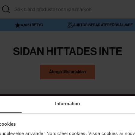
4,6/5 I BETYG
AUKTORISERAD ÅTERFÖRSÄLJARE
SIDAN HITTADES INTE
Återgå till startsidan
Information
NordicFeel
Hjälp
cookies
Om NordicFeel
Kontakta oss
ngupplevelse använder Nordicfeel cookies. Vissa cookies är nödv