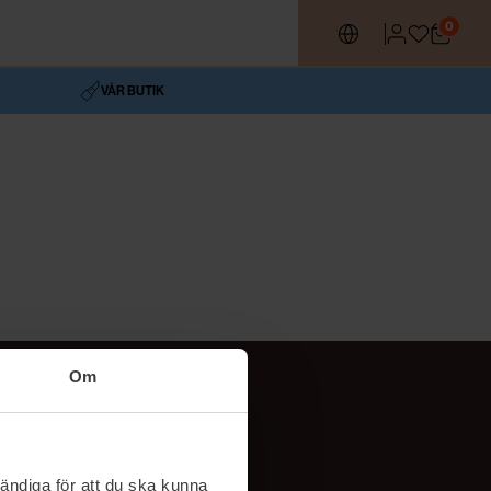
0
VÅR BUTIK
Om
Följ oss
TikTok
ändiga för att du ska kunna