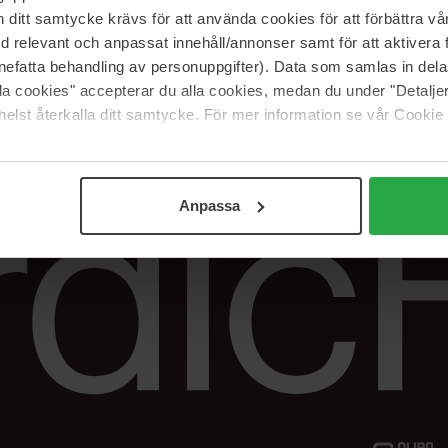
Vår butik
FAQ
itt samtycke krävs för att använda cookies för att förbättra vår
Våra varumärken
Spåra min beställ
med relevant och anpassat innehåll/annonser samt för att aktiver
Jobba hos oss
Returer &
nefatta behandling av personuppgifter). Data som samlas in del
reklamationer
alla cookies" accepterar du alla cookies, medan du under "Detal
Samarbeta med oss
elst återkalla ditt samtycke. För mer information se vår Cookie
The Beauty Edit
Anpassa