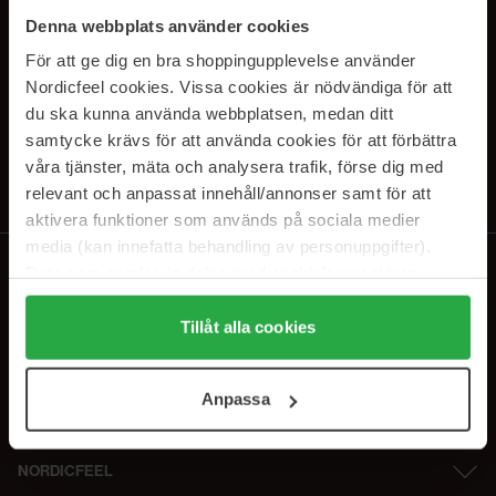
PRENUMERERA PÅ VÅRA
Denna webbplats använder cookies
NYHETSBREV
För att ge dig en bra shoppingupplevelse använder
Nordicfeel cookies. Vissa cookies är nödvändiga för att
E-postadress
du ska kunna använda webbplatsen, medan ditt
samtycke krävs för att använda cookies för att förbättra
våra tjänster, mäta och analysera trafik, förse dig med
Genom att prenumerera accepterar du vår
Integritetspolicy
.
Avprenumerera när som helst.
relevant och anpassat innehåll/annonser samt för att
aktivera funktioner som används på sociala medier
media (kan innefatta behandling av personuppgifter).
Data som samlas in delas med cookieleverantören.
Genom att trycka på "Tillåt alla cookies" accepterar du
alla cookies, medan du under "Detaljer" kan anpassa
Tillåt alla cookies
användningen av cookies. Du kan när som helst återkalla
ditt samtycke. För mer information se vår Cookie Policy
Anpassa
samt vår Integritetspolicy.
NORDICFEEL