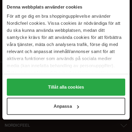
PRENUMERERA PÅ VÅRA
Denna webbplats använder cookies
NYHETSBREV
För att ge dig en bra shoppingupplevelse använder
Nordicfeel cookies. Vissa cookies är nödvändiga för att
E-postadress
du ska kunna använda webbplatsen, medan ditt
samtycke krävs för att använda cookies för att förbättra
våra tjänster, mäta och analysera trafik, förse dig med
Genom att prenumerera accepterar du vår
Integritetspolicy
.
Avprenumerera när som helst.
relevant och anpassat innehåll/annonser samt för att
aktivera funktioner som används på sociala medier
media (kan innefatta behandling av personuppgifter).
Data som samlas in delas med cookieleverantören.
Genom att trycka på "Tillåt alla cookies" accepterar du
alla cookies, medan du under "Detaljer" kan anpassa
Tillåt alla cookies
användningen av cookies. Du kan när som helst återkalla
ditt samtycke. För mer information se vår Cookie Policy
Anpassa
samt vår Integritetspolicy.
NORDICFEEL