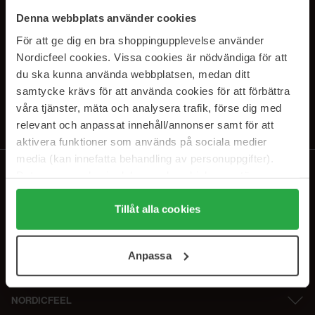
PRENUMERERA PÅ VÅRA
Denna webbplats använder cookies
NYHETSBREV
För att ge dig en bra shoppingupplevelse använder
Nordicfeel cookies. Vissa cookies är nödvändiga för att
E-postadress
du ska kunna använda webbplatsen, medan ditt
samtycke krävs för att använda cookies för att förbättra
våra tjänster, mäta och analysera trafik, förse dig med
Genom att prenumerera accepterar du vår
Integritetspolicy
.
Avprenumerera när som helst.
relevant och anpassat innehåll/annonser samt för att
aktivera funktioner som används på sociala medier
media (kan innefatta behandling av personuppgifter).
Data som samlas in delas med cookieleverantören.
Genom att trycka på "Tillåt alla cookies" accepterar du
alla cookies, medan du under "Detaljer" kan anpassa
Tillåt alla cookies
användningen av cookies. Du kan när som helst återkalla
ditt samtycke. För mer information se vår Cookie Policy
Anpassa
samt vår Integritetspolicy.
NORDICFEEL