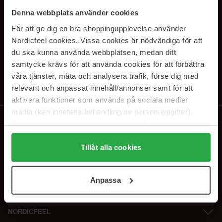
PRENUMERERA PÅ VÅRA
Denna webbplats använder cookies
NYHETSBREV
För att ge dig en bra shoppingupplevelse använder
Nordicfeel cookies. Vissa cookies är nödvändiga för att
E-postadress
du ska kunna använda webbplatsen, medan ditt
samtycke krävs för att använda cookies för att förbättra
våra tjänster, mäta och analysera trafik, förse dig med
Genom att prenumerera accepterar du vår
Integritetspolicy
.
Avprenumerera när som helst.
relevant och anpassat innehåll/annonser samt för att
aktivera funktioner som används på sociala medier
media (kan innefatta behandling av personuppgifter).
Data som samlas in delas med cookieleverantören.
Genom att trycka på "Tillåt alla cookies" accepterar du
alla cookies, medan du under "Detaljer" kan anpassa
Tillåt alla cookies
användningen av cookies. Du kan när som helst återkalla
ditt samtycke. För mer information se vår Cookie Policy
Anpassa
samt vår Integritetspolicy.
NORDICFEEL