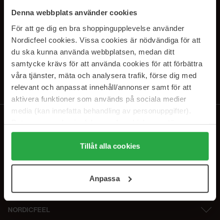
PRENUMERERA PÅ VÅRA
Denna webbplats använder cookies
NYHETSBREV
För att ge dig en bra shoppingupplevelse använder
Nordicfeel cookies. Vissa cookies är nödvändiga för att
E-postadress
du ska kunna använda webbplatsen, medan ditt
samtycke krävs för att använda cookies för att förbättra
våra tjänster, mäta och analysera trafik, förse dig med
Genom att prenumerera accepterar du vår
Integritetspolicy
.
Avprenumerera när som helst.
relevant och anpassat innehåll/annonser samt för att
aktivera funktioner som används på sociala medier
media (kan innefatta behandling av personuppgifter).
Data som samlas in delas med cookieleverantören.
Genom att trycka på "Tillåt alla cookies" accepterar du
alla cookies, medan du under "Detaljer" kan anpassa
Tillåt alla cookies
användningen av cookies. Du kan när som helst återkalla
ditt samtycke. För mer information se vår Cookie Policy
Anpassa
samt vår Integritetspolicy.
NORDICFEEL