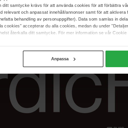
Vår butik
FAQ
itt samtycke krävs för att använda cookies för att förbättra vår
Våra varumärken
Spåra min beställ
med relevant och anpassat innehåll/annonser samt för att aktiver
Jobba hos oss
Returer &
nefatta behandling av personuppgifter). Data som samlas in del
reklamationer
alla cookies" accepterar du alla cookies, medan du under "Detal
Samarbeta med oss
elst återkalla ditt samtycke. För mer information se vår Cookie
The Beauty Edit
Anpassa