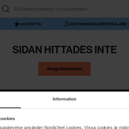
4,6/5 I BETYG
AUKTORISERAD ÅTERFÖRSÄLJARE
SIDAN HITTADES INTE
Återgå till startsidan
Information
NordicFeel
Hjälp
cookies
Om NordicFeel
Kontakta oss
ngupplevelse använder Nordicfeel cookies. Vissa cookies är nödv