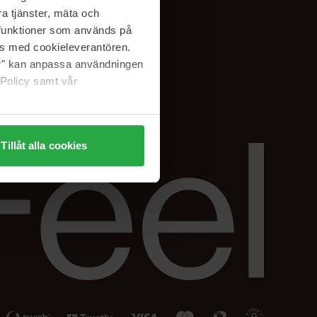
Facebook
a tjänster, mäta och
ning
Instagram
a funktioner som används på
Linkedin
as med cookieleverantören.
jer" kan anpassa användningen
 Policy samt vår
Tillåt alla cookies