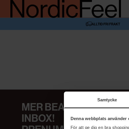
ALLTID FRI FRAKT
Samtycke
MER BEAUTY I DIN
INBOX!
Denna webbplats använder 
För att ge dig en bra shoppi