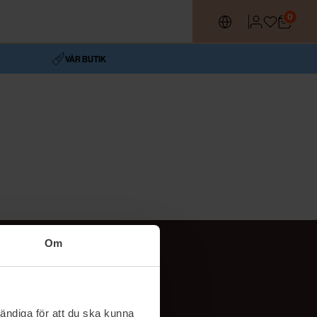
0
VÅR BUTIK
Om
Följ oss
TikTok
ändiga för att du ska kunna