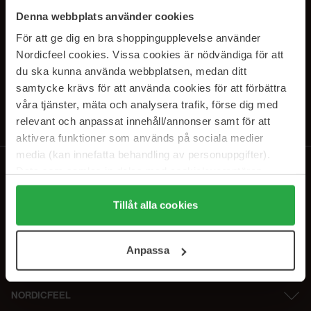
PRENUMERERA PÅ VÅRA
Denna webbplats använder cookies
NYHETSBREV
För att ge dig en bra shoppingupplevelse använder
Nordicfeel cookies. Vissa cookies är nödvändiga för att
E-postadress
du ska kunna använda webbplatsen, medan ditt
samtycke krävs för att använda cookies för att förbättra
våra tjänster, mäta och analysera trafik, förse dig med
Genom att prenumerera accepterar du vår
Integritetspolicy
.
Avprenumerera när som helst.
relevant och anpassat innehåll/annonser samt för att
aktivera funktioner som används på sociala medier
media (kan innefatta behandling av personuppgifter).
Data som samlas in delas med cookieleverantören.
Genom att trycka på "Tillåt alla cookies" accepterar du
alla cookies, medan du under "Detaljer" kan anpassa
Tillåt alla cookies
användningen av cookies. Du kan när som helst återkalla
ditt samtycke. För mer information se vår Cookie Policy
Anpassa
samt vår Integritetspolicy.
NORDICFEEL