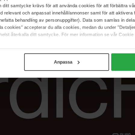
Vår butik
FAQ
itt samtycke krävs för att använda cookies för att förbättra vår
Våra varumärken
Spåra min beställ
med relevant och anpassat innehåll/annonser samt för att aktiver
Jobba hos oss
Returer &
nefatta behandling av personuppgifter). Data som samlas in del
reklamationer
alla cookies" accepterar du alla cookies, medan du under "Detal
Samarbeta med oss
elst återkalla ditt samtycke. För mer information se vår Cookie
The Beauty Edit
Anpassa