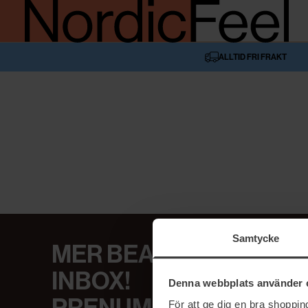
ALLTID FRI FRAKT
Samtycke
MER BEAUTY I DIN
INBOX!
Denna webbplats använder 
För att ge dig en bra shoppi