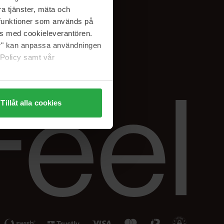
Facebook
a tjänster, mäta och
ning
Instagram
a funktioner som används på
Linkedin
as med cookieleverantören.
jer" kan anpassa användningen
 Policy samt vår
Tillåt alla cookies