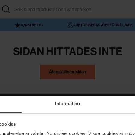
4,6/5 I BETYG
AUKTORISERAD ÅTERFÖRSÄLJARE
SIDAN HITTADES INTE
Återgå till startsidan
Information
NordicFeel
Hjälp
cookies
Om NordicFeel
Kontakta oss
ngupplevelse använder Nordicfeel cookies. Vissa cookies är nödv