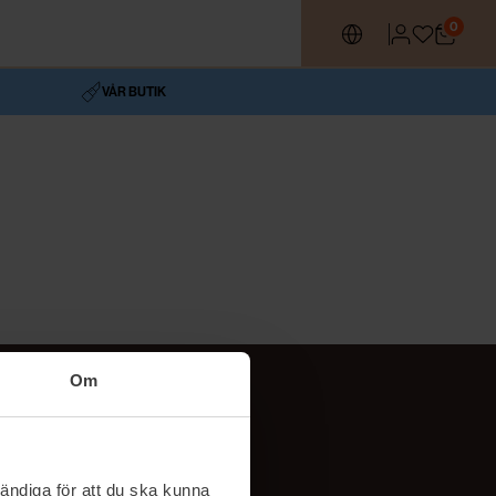
0
VÅR BUTIK
Om
Följ oss
TikTok
ändiga för att du ska kunna