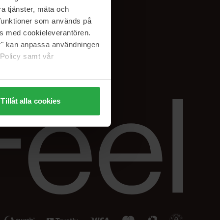
Facebook
a tjänster, mäta och
ning
Instagram
a funktioner som används på
Linkedin
as med cookieleverantören.
jer" kan anpassa användningen
 Policy samt vår
Tillåt alla cookies