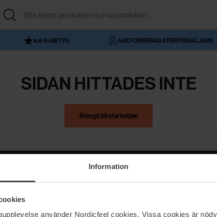
4,6/5 I BETYG
AUKTORISERAD ÅTERFÖRSÄLJARE
SIDAN HITTADES INTE
Återgå till startsidan
Information
NordicFeel
Hjälp
cookies
Om NordicFeel
Kontakta oss
ngupplevelse använder Nordicfeel cookies. Vissa cookies är nödv