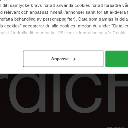
Vår butik
FAQ
itt samtycke krävs för att använda cookies för att förbättra vår
Våra varumärken
Spåra min beställ
med relevant och anpassat innehåll/annonser samt för att aktiver
Jobba hos oss
Returer &
nefatta behandling av personuppgifter). Data som samlas in del
reklamationer
alla cookies" accepterar du alla cookies, medan du under "Detal
Samarbeta med oss
elst återkalla ditt samtycke. För mer information se vår Cookie
The Beauty Edit
Anpassa