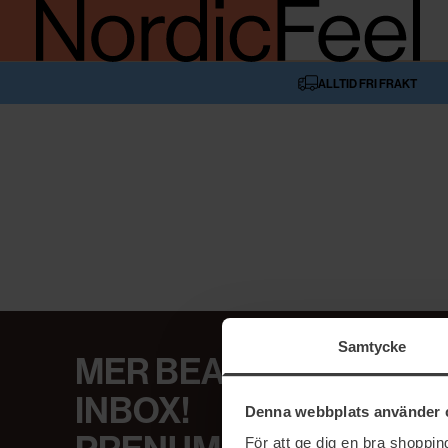
ALLTID FRI FRAKT
Samtycke
MER BEAUTY I DIN
INBOX!
Denna webbplats använder 
För att ge dig en bra shoppi