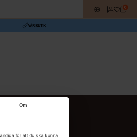
0
VÅR BUTIK
Om
Följ oss
TikTok
ändiga för att du ska kunna