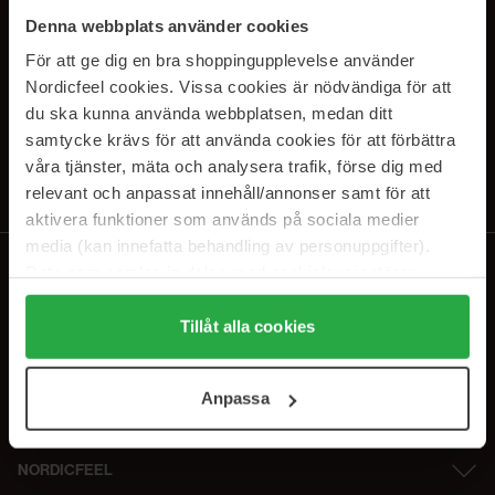
PRENUMERERA PÅ VÅRA
Denna webbplats använder cookies
NYHETSBREV
För att ge dig en bra shoppingupplevelse använder
Nordicfeel cookies. Vissa cookies är nödvändiga för att
E-postadress
du ska kunna använda webbplatsen, medan ditt
samtycke krävs för att använda cookies för att förbättra
våra tjänster, mäta och analysera trafik, förse dig med
Genom att prenumerera accepterar du vår
Integritetspolicy
.
Avprenumerera när som helst.
relevant och anpassat innehåll/annonser samt för att
aktivera funktioner som används på sociala medier
media (kan innefatta behandling av personuppgifter).
Data som samlas in delas med cookieleverantören.
Genom att trycka på "Tillåt alla cookies" accepterar du
alla cookies, medan du under "Detaljer" kan anpassa
Tillåt alla cookies
användningen av cookies. Du kan när som helst återkalla
ditt samtycke. För mer information se vår Cookie Policy
Anpassa
samt vår Integritetspolicy.
NORDICFEEL