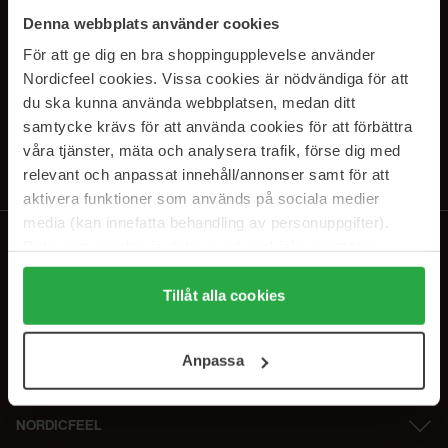
PRENUMERERA PÅ VÅRA
Denna webbplats använder cookies
NYHETSBREV
För att ge dig en bra shoppingupplevelse använder
Nordicfeel cookies. Vissa cookies är nödvändiga för att
E-postadress
du ska kunna använda webbplatsen, medan ditt
samtycke krävs för att använda cookies för att förbättra
våra tjänster, mäta och analysera trafik, förse dig med
Genom att prenumerera accepterar du vår
Integritetspolicy
.
Avprenumerera när som helst.
relevant och anpassat innehåll/annonser samt för att
aktivera funktioner som används på sociala medier
media (kan innefatta behandling av personuppgifter).
Data som samlas in delas med cookieleverantören.
Genom att trycka på "Tillåt alla cookies" accepterar du
alla cookies, medan du under "Detaljer" kan anpassa
Tillåt alla cookies
användningen av cookies. Du kan när som helst återkalla
ditt samtycke. För mer information se vår Cookie Policy
Anpassa
samt vår Integritetspolicy.
NORDICFEEL