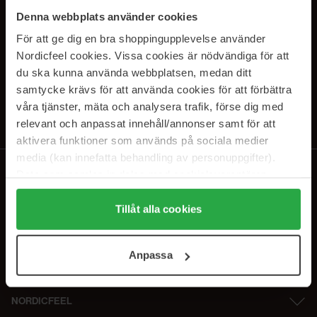
PRENUMERERA PÅ VÅRA
Denna webbplats använder cookies
NYHETSBREV
För att ge dig en bra shoppingupplevelse använder
Nordicfeel cookies. Vissa cookies är nödvändiga för att
E-postadress
du ska kunna använda webbplatsen, medan ditt
samtycke krävs för att använda cookies för att förbättra
våra tjänster, mäta och analysera trafik, förse dig med
Genom att prenumerera accepterar du vår
Integritetspolicy
.
Avprenumerera när som helst.
relevant och anpassat innehåll/annonser samt för att
aktivera funktioner som används på sociala medier
media (kan innefatta behandling av personuppgifter).
Data som samlas in delas med cookieleverantören.
Genom att trycka på "Tillåt alla cookies" accepterar du
alla cookies, medan du under "Detaljer" kan anpassa
Tillåt alla cookies
användningen av cookies. Du kan när som helst återkalla
ditt samtycke. För mer information se vår Cookie Policy
Anpassa
samt vår Integritetspolicy.
NORDICFEEL