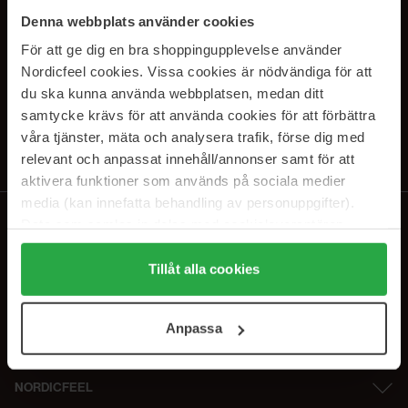
PRENUMERERA PÅ VÅRA
Denna webbplats använder cookies
NYHETSBREV
För att ge dig en bra shoppingupplevelse använder
Nordicfeel cookies. Vissa cookies är nödvändiga för att
E-postadress
du ska kunna använda webbplatsen, medan ditt
samtycke krävs för att använda cookies för att förbättra
våra tjänster, mäta och analysera trafik, förse dig med
Genom att prenumerera accepterar du vår
Integritetspolicy
.
Avprenumerera när som helst.
relevant och anpassat innehåll/annonser samt för att
aktivera funktioner som används på sociala medier
media (kan innefatta behandling av personuppgifter).
Data som samlas in delas med cookieleverantören.
Genom att trycka på "Tillåt alla cookies" accepterar du
alla cookies, medan du under "Detaljer" kan anpassa
Tillåt alla cookies
användningen av cookies. Du kan när som helst återkalla
ditt samtycke. För mer information se vår Cookie Policy
Anpassa
samt vår Integritetspolicy.
NORDICFEEL