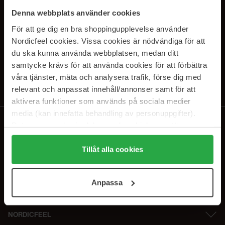
PRENUMERERA PÅ VÅRA
Denna webbplats använder cookies
NYHETSBREV
För att ge dig en bra shoppingupplevelse använder
Nordicfeel cookies. Vissa cookies är nödvändiga för att
E-postadress
du ska kunna använda webbplatsen, medan ditt
samtycke krävs för att använda cookies för att förbättra
våra tjänster, mäta och analysera trafik, förse dig med
Genom att prenumerera accepterar du vår
Integritetspolicy
.
Avprenumerera när som helst.
relevant och anpassat innehåll/annonser samt för att
aktivera funktioner som används på sociala medier
media (kan innefatta behandling av personuppgifter).
Data som samlas in delas med cookieleverantören.
Genom att trycka på "Tillåt alla cookies" accepterar du
alla cookies, medan du under "Detaljer" kan anpassa
Tillåt alla cookies
användningen av cookies. Du kan när som helst återkalla
ditt samtycke. För mer information se vår Cookie Policy
Anpassa
samt vår Integritetspolicy.
NORDICFEEL