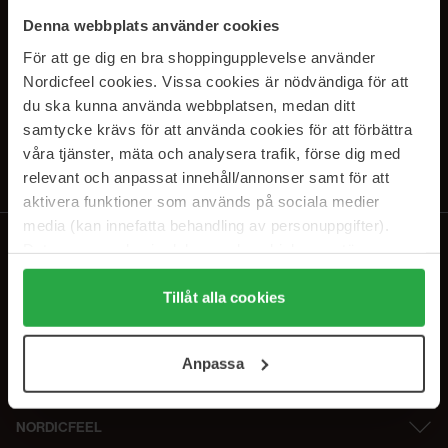
PRENUMERERA PÅ VÅRA
Denna webbplats använder cookies
NYHETSBREV
För att ge dig en bra shoppingupplevelse använder
Nordicfeel cookies. Vissa cookies är nödvändiga för att
E-postadress
du ska kunna använda webbplatsen, medan ditt
samtycke krävs för att använda cookies för att förbättra
våra tjänster, mäta och analysera trafik, förse dig med
Genom att prenumerera accepterar du vår
Integritetspolicy
.
Avprenumerera när som helst.
relevant och anpassat innehåll/annonser samt för att
aktivera funktioner som används på sociala medier
media (kan innefatta behandling av personuppgifter).
Data som samlas in delas med cookieleverantören.
Genom att trycka på "Tillåt alla cookies" accepterar du
alla cookies, medan du under "Detaljer" kan anpassa
Tillåt alla cookies
användningen av cookies. Du kan när som helst återkalla
ditt samtycke. För mer information se vår Cookie Policy
Anpassa
samt vår Integritetspolicy.
NORDICFEEL