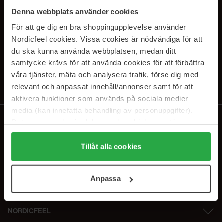
PRENUMERERA PÅ VÅRA
Denna webbplats använder cookies
NYHETSBREV
För att ge dig en bra shoppingupplevelse använder
Nordicfeel cookies. Vissa cookies är nödvändiga för att
E-postadress
du ska kunna använda webbplatsen, medan ditt
samtycke krävs för att använda cookies för att förbättra
våra tjänster, mäta och analysera trafik, förse dig med
Genom att prenumerera accepterar du vår
Integritetspolicy
.
Avprenumerera när som helst.
relevant och anpassat innehåll/annonser samt för att
aktivera funktioner som används på sociala medier
media (kan innefatta behandling av personuppgifter).
Data som samlas in delas med cookieleverantören.
Genom att trycka på "Tillåt alla cookies" accepterar du
alla cookies, medan du under "Detaljer" kan anpassa
Tillåt alla cookies
användningen av cookies. Du kan när som helst återkalla
ditt samtycke. För mer information se vår Cookie Policy
Anpassa
samt vår Integritetspolicy.
NORDICFEEL