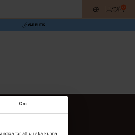
0
VÅR BUTIK
Om
Följ oss
TikTok
ändiga för att du ska kunna