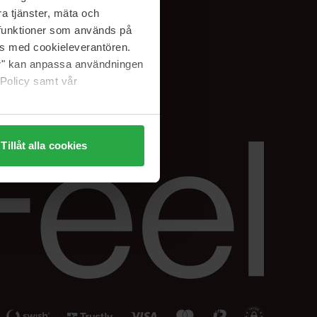
Facebook
a tjänster, mäta och
ning
Instagram
a funktioner som används på
Linkedin
as med cookieleverantören.
jer" kan anpassa användningen
 Policy samt vår
Tillåt alla cookies