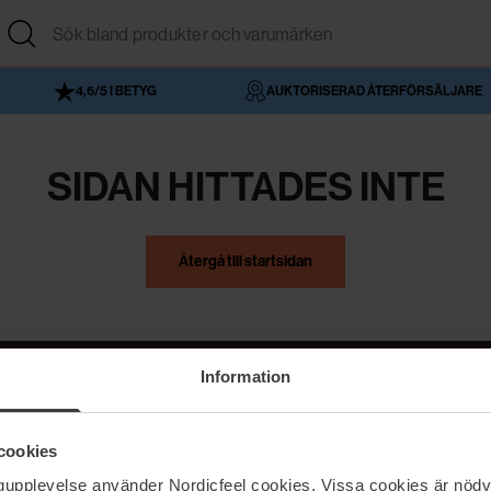
4,6/5 I BETYG
AUKTORISERAD ÅTERFÖRSÄLJARE
SIDAN HITTADES INTE
Återgå till startsidan
Information
NordicFeel
Hjälp
cookies
Om NordicFeel
Kontakta oss
ngupplevelse använder Nordicfeel cookies. Vissa cookies är nödv