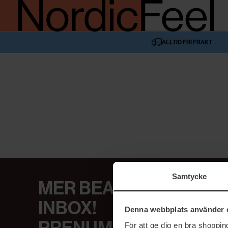
ALLTID FRI FRAKT
Samtycke
MER BEAUTY I DIN
INBOX!
Denna webbplats använder 
För att ge dig en bra shoppi