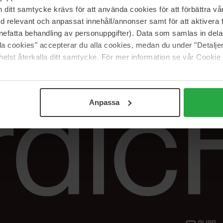
Vår butik
FAQ
itt samtycke krävs för att använda cookies för att förbättra vår
Våra varumärken
Spåra min beställ
med relevant och anpassat innehåll/annonser samt för att aktiver
Jobba hos oss
Returer &
nefatta behandling av personuppgifter). Data som samlas in del
reklamationer
alla cookies" accepterar du alla cookies, medan du under "Detal
Samarbeta med oss
elst återkalla ditt samtycke. För mer information se vår Cookie
The Beauty Edit
Anpassa