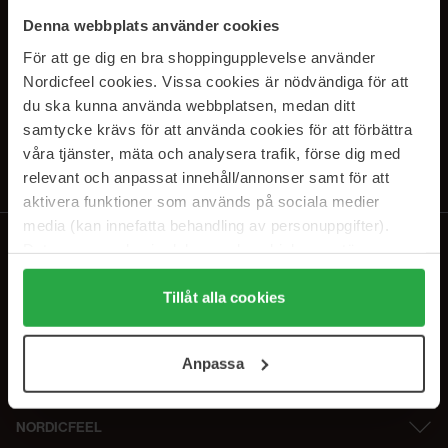
SUBSCRIBE TO OUR
Denna webbplats använder cookies
NEWSLETTER
För att ge dig en bra shoppingupplevelse använder
Nordicfeel cookies. Vissa cookies är nödvändiga för att
E-mail
du ska kunna använda webbplatsen, medan ditt
samtycke krävs för att använda cookies för att förbättra
våra tjänster, mäta och analysera trafik, förse dig med
Ved at abonnere accepterer du vores
privatlivspolitik
. Afmeld til enhver
tid.
relevant och anpassat innehåll/annonser samt för att
aktivera funktioner som används på sociala medier
media (kan innefatta behandling av personuppgifter).
Data som samlas in delas med cookieleverantören.
Genom att trycka på "Tillåt alla cookies" accepterar du
alla cookies, medan du under "Detaljer" kan anpassa
Tillåt alla cookies
användningen av cookies. Du kan när som helst återkalla
ditt samtycke. För mer information se vår Cookie Policy
Anpassa
samt vår Integritetspolicy.
NORDICFEEL